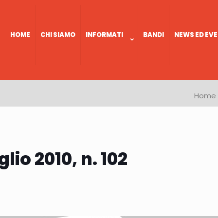
HOME
CHI SIAMO
INFORMATI
BANDI
NEWS ED EVE
Home
lio 2010, n. 102