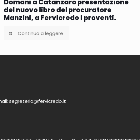
Domani a Catanzaro presentazione
del nuovo libro del procuratore
Manzini, a Fervicredo i proventi.
Continua a leggere
ail: segreteria@fervicredo.it