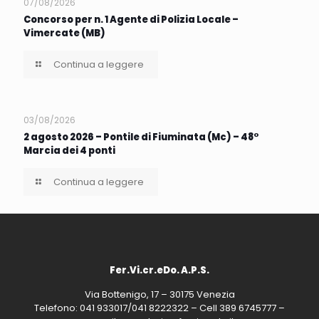
07/08/2026
Concorso per n. 1 Agente di Polizia Locale –
Vimercate (MB)
Continua a leggere
03/08/2026
2 agosto 2026 – Pontile di Fiuminata (Mc) – 48°
Marcia dei 4 ponti
Continua a leggere
Fer.Vi.cr.eDo. A.P.S.
Via Bottenigo, 17 – 30175 Venezia
Telefono: 041 933017/041 8222322 – Cell 389 6745777 –