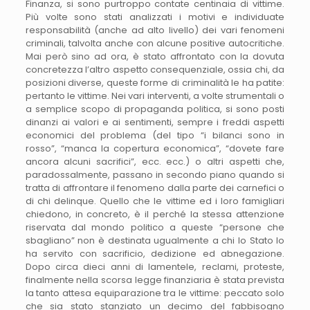
Finanza, si sono purtroppo contate centinaia di vittime.
Più volte sono stati analizzati i motivi e individuate
responsabilità (anche ad alto livello) dei vari fenomeni
criminali, talvolta anche con alcune positive autocritiche.
Mai però sino ad ora, è stato affrontato con la dovuta
concretezza l’altro aspetto consequenziale, ossia chi, da
posizioni diverse, queste forme di criminalità le ha patite:
pertanto le vittime. Nei vari interventi, a volte strumentali o
a semplice scopo di propaganda politica, si sono posti
dinanzi ai valori e ai sentimenti, sempre i freddi aspetti
economici del problema (del tipo “i bilanci sono in
rosso”, “manca la copertura economica”, “dovete fare
ancora alcuni sacrifici”, ecc. ecc.) o altri aspetti che,
paradossalmente, passano in secondo piano quando si
tratta di affrontare il fenomeno dalla parte dei carnefici o
di chi delinque. Quello che le vittime ed i loro famigliari
chiedono, in concreto, è il perché la stessa attenzione
riservata dal mondo politico a queste “persone che
sbagliano” non è destinata ugualmente a chi lo Stato lo
ha servito con sacrificio, dedizione ed abnegazione.
Dopo circa dieci anni di lamentele, reclami, proteste,
finalmente nella scorsa legge finanziaria è stata prevista
la tanto attesa equiparazione tra le vittime: peccato solo
che sia stato stanziato un decimo del fabbisogno