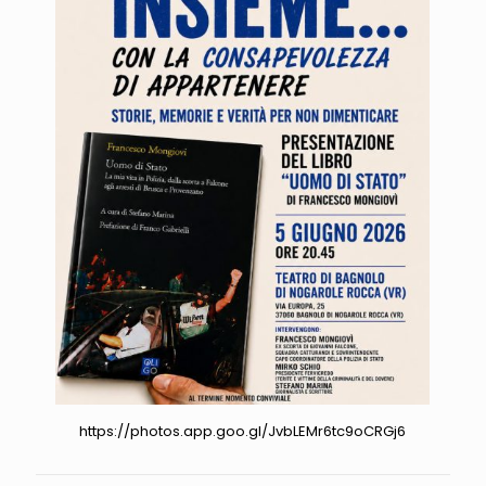
https://photos.app.goo.gl/JvbLEMr6tc9oCRGj6