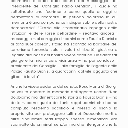
cerimonia è stata data lettura del messaggio del
Presidente del Consiglio Paolo Gentiloni, il quale ha
sottolineato che “cerimonie come quella di oggi ci
permettono di ricordare un periodo doloroso la cui
memoria è una componente indispensabile della nostra
democrazia”. “Grazie allo straordinario impegno delle
Istituzioni e delle Forze dell’ordine – recitava ancora il
messaggio -, al coraggio di uomini come Fausto Dionisi e
di tanti suoi colleghi, l’Italia ha sconfitto la barbarie del
terrorismo tenendo saldi i valori di libertà, giustizia e
legalità alla base del nostro vivere comune. Desidero far
giungere la mia sincera vicinanza – ha poi concluso il
presidente del Consiglio – alla famiglia dell’agente della
Polizia Fausto Dionisi, a quarat’anni dal vile agguato che
gli costò la vita”.
Anche la vicepresidente del senato, Rosa Maria di Giorgi,
ha voluto onorare la memoria dell’agente ucciso: “Non
dobbiamo mai dimenticare la storia di Fausto Dionisi – ha
detto -, come quella dei tanti troppi uomini che hanno
compiuto l’estremo sacrificio e messo a rischio la
propria vita per proteggere tutti noi. Duecento morti e
oltre cinquemila feriti troppo spesso dimenticati, vite
sconvolte da criminali senz’anima che ritengono che la