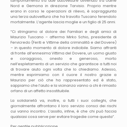
tamponamento tra due autovetture avvenuto tra Udine
Nord e Gemona in direzione Tarvisio. Proprio mentre
erano in corso le operazioni di rilievo, è sopraggiunta
una terza autovettura che ha travolto Tuscano ferendolo
mortalmente. L’agente lascia moglie e un figlio di 25 anni.
“Ci stringiamo al dolore dei Familiari e degli amici di
Maurizio Tuscano – afferma Mirko Schio, presidente di
Fervicredo (Feriti e Vittime della criminalità e del Dovere)
– in questo momento di dolore indicibile. Siamo affranti
di fronte all’ennesima Vittima del Dovere, un uomo giusto
e coraggioso, onesto e generoso, morto
nell’espletamento di un servizio che garantisce a tutti noi
di trovare aiuto ogni volta che lo chiediamo. Adesso,
mentre esprimiamo con il cuore il nostro grazie a
Maurizio per ciò che ha rappresentato ed è stato,
sappiamo che l’aiuto e la vicinanza vanno a chi è rimasto
orfano di un affetto insostituibile.
La solidarietà va, inoltre, a tutti i suoi colleghi, che
giornalmente affrontano il loro servizio consci dei rischi
cui vanno incontro. L’assillo, infine, è che chi può faccia
qualsiasi cosa serve per evitare tragedie come questa”.
Per gentile pubblicazione.