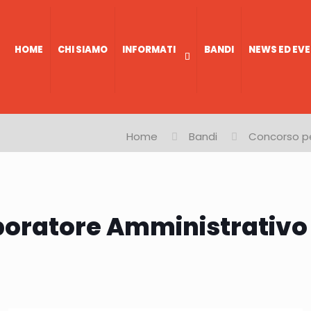
HOME
CHI SIAMO
INFORMATI
BANDI
NEWS ED EVE
Home
Bandi
Concorso pe
aboratore Amministrativo