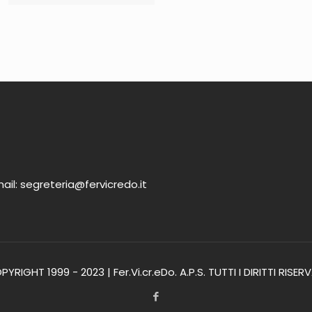
ail: segreteria@fervicredo.it
YRIGHT 1999 - 2023 | Fer.Vi.cr.eDo. A.P.S. TUTTI I DIRITTI RISER