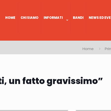
HOME
CHI SIAMO
INFORMATI
BANDI
NEWS ED EVE
Home
Pri
ti, un fatto gravissimo”