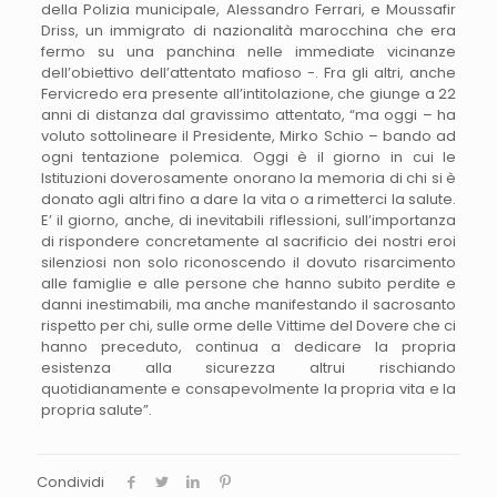
della P
olizia municipale, Alessandro Ferrari, e Moussafir
Driss, un immigrato di nazionalità marocchina che era
fermo su una panchina nelle immediate vicinanze
dell’obiettivo dell’attentato mafioso -. Fra gli altri, anche
Fervicredo era presente all’intitolazione, che giunge a 22
anni di distanza dal gravissimo attentato, “ma oggi – ha
voluto sottolineare il Presidente, Mirko Schio – bando ad
ogni tentazione polemica. Oggi è il giorno in cui le
Istituzioni doverosamente onorano la memoria di chi si è
donato agli altri fino a dare la vita o a rimetterci la salute.
E’ il giorno, anche, di inevitabili riflessioni, sull’importanza
di rispondere concretamente al sacrificio dei nostri eroi
silenziosi non solo riconoscendo il dovuto risarcimento
alle famiglie e alle persone che hanno subito perdite e
danni inestimabili, ma anche manifestando il sacrosanto
rispetto per chi, sulle orme delle Vittime del Dovere che ci
hanno preceduto, continua a dedicare la propria
esistenza alla sicurezza altrui rischiando
quotidianamente e consapevolmente la propria vita e la
propria salute”.
Condividi