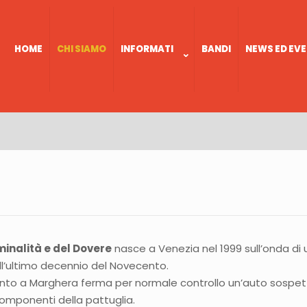
HOME
CHI SIAMO
INFORMATI
BANDI
NEWS ED EVE
iminalità e del Dovere
nasce a Venezia nel 1999 sull’onda di
ell’ultimo decennio del Novecento.
amento a Marghera ferma per normale controllo un’auto sospe
omponenti della pattuglia.