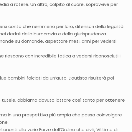
a a rotelle. Un altro, colpito al cuore, sopravvive per
ndersi conto che nemmeno per loro, difensori della legalità
 nei dedali della burocrazia e della giurisprudenza.
omande su domande, aspettare mesi, anni per vedersi
 riescono con incredibile fatica a vedersi riconosciuti i
ue bambini falciati da un’auto. L’autista risulterà poi
te tutele, abbiamo dovuto lottare così tanto per ottenere
dine ma in una prospettiva più ampia che possa coinvolgere
ione.
nenti alle varie Forze dell’Ordine che civili, Vittime di