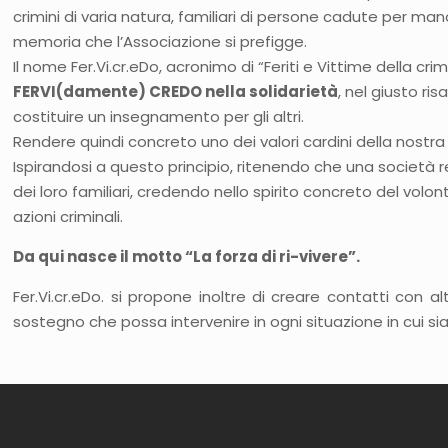
crimini di varia natura, familiari di persone cadute per mano
memoria che l’Associazione si prefigge.
Il nome Fer.Vi.cr.eDo, acronimo di “Feriti e Vittime della cri
FERVI(damente) CREDO nella solidarietà
, nel giusto r
costituire un insegnamento per gli altri.
Rendere quindi concreto uno dei valori cardini della nostra 
Ispirandosi a questo principio, ritenendo che una società r
dei loro familiari, credendo nello spirito concreto del vol
azioni criminali.
Da qui nasce il motto “La forza di ri-vivere”.
Fer.Vi.cr.eDo. si propone inoltre di creare contatti con al
sostegno che possa intervenire in ogni situazione in cui siano