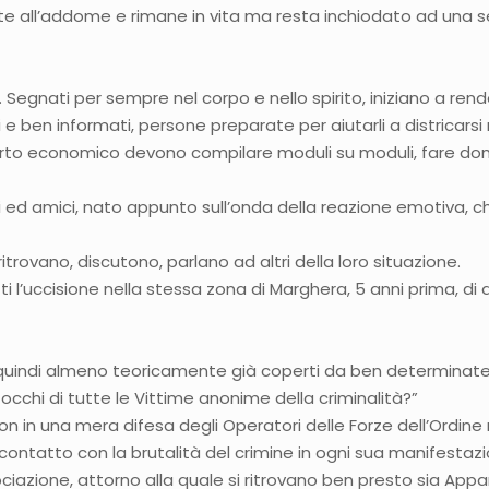
te all’addome e rimane in vita ma resta inchiodato ad una sedi
le. Segnati per sempre nel corpo e nello spirito, iniziano a re
 e ben informati, persone preparate per aiutarli a districarsi
orto economico devono compilare moduli su moduli, fare d
i ed amici, nato appunto sull’onda della reazione emotiva, che
trovano, discutono, parlano ad altri della loro situazione.
i l’uccisione nella stessa zona di Marghera, 5 anni prima, di d
to e quindi almeno teoricamente già coperti da ben determina
occhi di tutte le Vittime anonime della criminalità?”
di, non in una mera difesa degli Operatori delle Forze dell’Or
a contatto con la brutalità del crimine in ogni sua manifestaz
azione, attorno alla quale si ritrovano ben presto sia Apparte