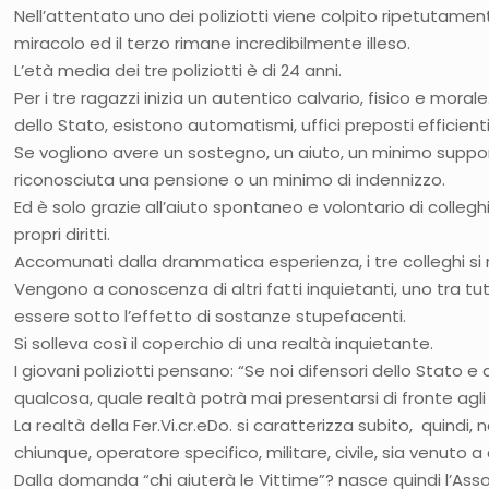
Nell’attentato uno dei poliziotti viene colpito ripetutamen
miracolo ed il terzo rimane incredibilmente illeso.
L’età media dei tre poliziotti è di 24 anni.
Per i tre ragazzi inizia un autentico calvario, fisico e mora
dello Stato, esistono automatismi, uffici preposti efficienti
Se vogliono avere un sostegno, un aiuto, un minimo supp
riconosciuta una pensione o un minimo di indennizzo.
Ed è solo grazie all’aiuto spontaneo e volontario di collegh
propri diritti.
Accomunati dalla drammatica esperienza, i tre colleghi si ri
Vengono a conoscenza di altri fatti inquietanti, uno tra tutt
essere sotto l’effetto di sostanze stupefacenti.
Si solleva così il coperchio di una realtà inquietante.
I giovani poliziotti pensano: “Se noi difensori dello Sta
qualcosa, quale realtà potrà mai presentarsi di fronte agli 
La realtà della Fer.Vi.cr.eDo. si caratterizza subito, quin
chiunque, operatore specifico, militare, civile, sia venuto 
Dalla domanda “chi aiuterà le Vittime”? nasce quindi l’Associ