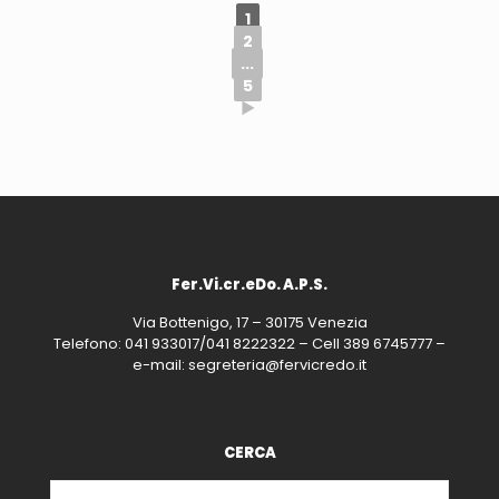
1
2
...
5
►
Fer.Vi.cr.eDo. A.P.S.
Via Bottenigo, 17 – 30175 Venezia
Telefono: 041 933017/041 8222322 – Cell 389 6745777 –
e-mail: segreteria@fervicredo.it
CERCA