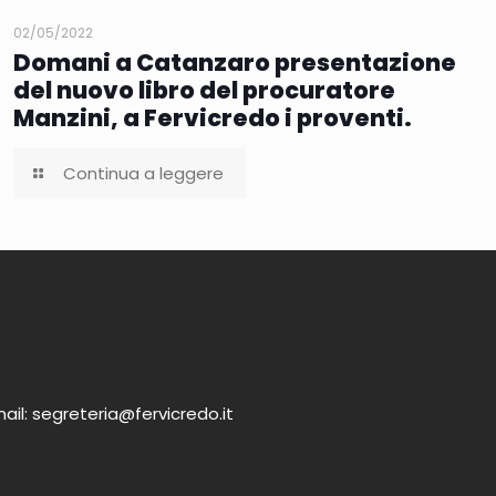
02/05/2022
Domani a Catanzaro presentazione
del nuovo libro del procuratore
Manzini, a Fervicredo i proventi.
Continua a leggere
ail: segreteria@fervicredo.it