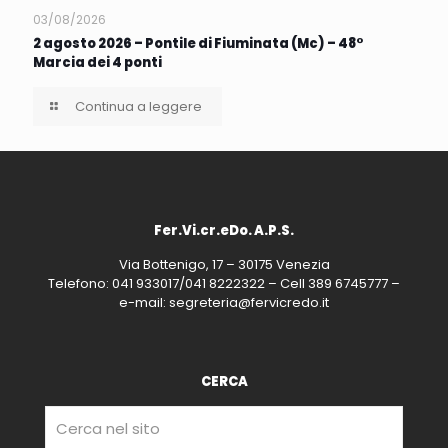
03/08/2026
2 agosto 2026 – Pontile di Fiuminata (Mc) – 48°
Marcia dei 4 ponti
Continua a leggere
Fer.Vi.cr.eDo. A.P.S.
Via Bottenigo, 17 – 30175 Venezia
Telefono: 041 933017/041 8222322 – Cell 389 6745777 –
e-mail: segreteria@fervicredo.it
CERCA