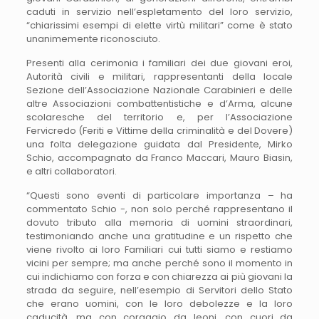
caduti in servizio nell’espletamento del loro servizio,
“chiarissimi esempi di elette virtù militari” come è stato
unanimemente riconosciuto.
Presenti alla cerimonia i familiari dei due giovani eroi,
Autorità civili e militari, rappresentanti della locale
Sezione dell’Associazione Nazionale Carabinieri e delle
altre Associazioni combattentistiche e d’Arma, alcune
scolaresche del territorio e, per l’Associazione
Fervicredo (Feriti e Vittime della criminalità e del Dovere)
una folta delegazione guidata dal Presidente, Mirko
Schio, accompagnato da Franco Maccari, Mauro Biasin,
e altri collaboratori.
“Questi sono eventi di particolare importanza – ha
commentato Schio -, non solo perché rappresentano il
dovuto tributo alla memoria di uomini straordinari,
testimoniando anche una gratitudine e un rispetto che
viene rivolto ai loro Familiari cui tutti siamo e restiamo
vicini per sempre; ma anche perché sono il momento in
cui indichiamo con forza e con chiarezza ai più giovani la
strada da seguire, nell’esempio di Servitori dello Stato
che erano uomini, con le loro debolezze e la loro
caducità, ma con coraggio da leoni, con cuori da