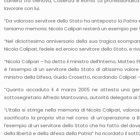
carriera tra Genova, Cosenza e Roma. La professionalità 
lavorare con lui.
“Da valoroso servitore dello Stato ha anteposto la Patria e
teniamo memoria. Nicola Calipari resterà un esempio per tu
“Nel diciottesimo anniversario della sua tragica scompa
Nicola Calipari, fedele ed eroico servitore dello Stato, e 
“Nicola Calipari – ha detto il ministro dell’Interno, Matteo Pi
è l’esempio di un servitore dello Stato di altissimo valor
ministro della Difesa, Guido Crosetto, ricordando Calipari –
“Quanto accaduto il 4 marzo 2005 ne attesta una genero
sottosegretario Alfredo Mantovano, autorità delegata ai Ser
“L’Italia si stringe nella memoria di Nicola Calipari, valor
sacrificato la propria vita nel corso di un’operazione a B
l’esempio di un servitore dello Stato che ha fatto del dover
della libertà e della difesa della Patria” ha ricordato il so