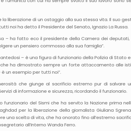
e l’umanità con cui ha sempre svolto il suo lavoro sono se
 la liberazione di un ostaggio alla sua stessa vita. Il suo g
tti noi ha detto il Presidente del Senato, Ignazio La Russa.
rsa – ha fatto eco il presidente della Camera dei deputati
rivolgere un pensiero commosso alla sua famiglia”.
antedosi – è una figura di funzionario della Polizia di Stato e po
e che ha dimostrato sempre un forte attaccamento alle istitu
 è un esempio per tutti noi”.
sità che giunge al sacrificio estremo pur di salvare una
vizi di informazione e sicurezza, ricordando il funzionario.
oso funzionario del Sismi che ha servito la Nazione prima nella
aghdad per la liberazione della giornalista Giuliana Sgrena
e una scelta di vita, che ha onorato fino all’estremo sacrifici
ttosegretario all’Interno Wanda Ferro.