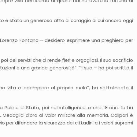
mpre vive nel ricordo di quanti hanno avuto la fortuna di
esto è stato un generoso atto di coraggio di cui ancora oggi
, Lorenzo Fontana – desidero esprimere una preghiera per
i dei servizi che ci rende fieri e orgogliosi. Il suo sacrificio
zioni e una grande generosità”. “Il suo – ha poi scritto il
 vita e adempiere al proprio ruolo”, ha sottolineato il
 Polizia di Stato, poi nell’intelligence, e che 18 anni fa ha
. Medaglia d’oro al valor militare alla memoria, Calipari è
o per difendere la sicurezza dei cittadini e i valori supremi