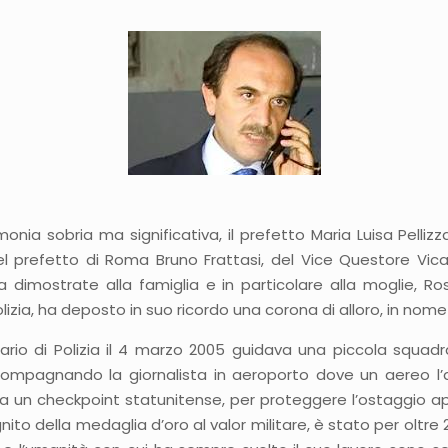
onia sobria ma significativa, il prefetto Maria Luisa Pelliz
del prefetto di Roma Bruno Frattasi, del Vice Questore Vi
dimostrate alla famiglia e in particolare alla moglie, Rosa
olizia, ha deposto in suo ricordo una corona di alloro, in nom
nario di Polizia il 4 marzo 2005 guidava una piccola squad
ccompagnando la giornalista in aeroporto dove un aereo l’av
 da un checkpoint statunitense, per proteggere l’ostaggio ap
ito della medaglia d’oro al valor militare, è stato per oltre 