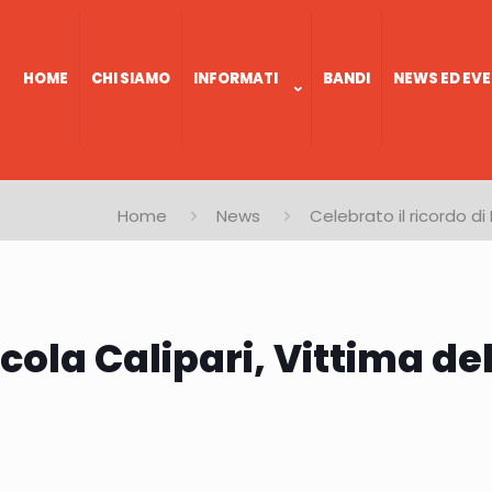
HOME
CHI SIAMO
INFORMATI
BANDI
NEWS ED EVE
Home
News
Celebrato il ricordo di
icola Calipari, Vittima de