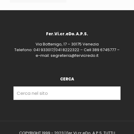
Fer.Vi.cr.eDo. A.P.S.
Via Bottenigo, 17 – 30175 Venezia
Telefono: 041 933017/041 8222322 – Cell 389 6745777 –
e-mail: segreteria@fervicredo.it
CERCA
COPYRIGHT 1999 - 2023 | Fer.Vi.cr.eDo. A.P.S. TUTTI I