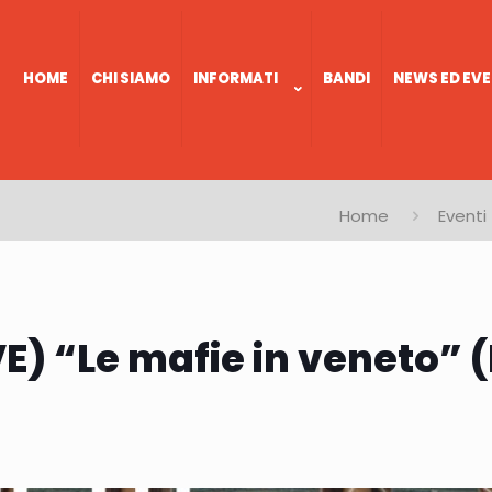
HOME
CHI SIAMO
INFORMATI
BANDI
NEWS ED EVE
Home
Eventi
VE) “Le mafie in veneto” 