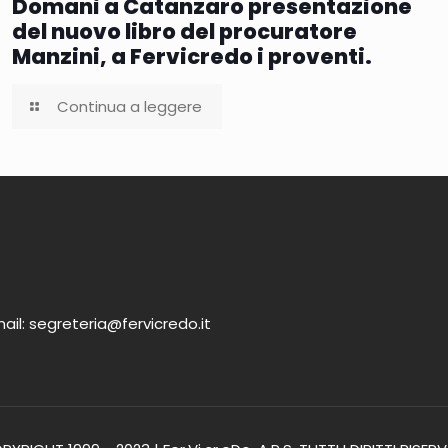
Domani a Catanzaro presentazione
del nuovo libro del procuratore
Manzini, a Fervicredo i proventi.
Continua a leggere
ail: segreteria@fervicredo.it