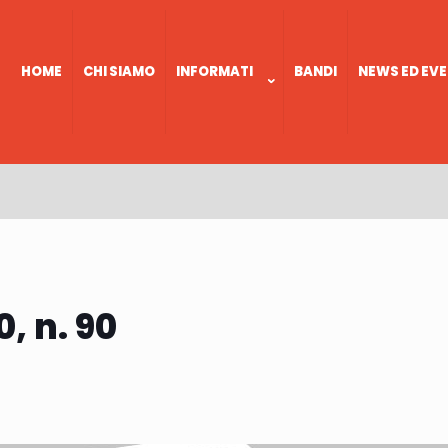
HOME
CHI SIAMO
INFORMATI
BANDI
NEWS ED EVE
0, n. 90