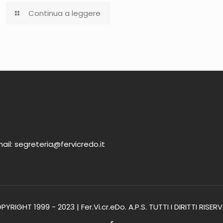
Continua a leggere
ail: segreteria@fervicredo.it
YRIGHT 1999 - 2023 | Fer.Vi.cr.eDo. A.P.S. TUTTI I DIRITTI RISER