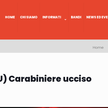
HOME
CHI SIAMO
INFORMATI
BANDI
NEWS ED EVE
Home
U) Carabiniere ucciso