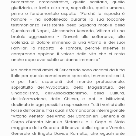
burocratico amministrativo, quello sanitario, quello
giudiziario, e tanto altro ma, soprattutto, quello umano,
primo e fondamentale aspetto. “Perché la risposta è
l’amore – ha sottolineato durante la sua toccante
testimonianza l’Assistente della Squadra mobile della
Questura di Napoli, Alessandra Accardo, Vittima di una
brutale aggressione -. Davanti alla sofferenza, alla
violenza, al dolore immenso di una Vittima e dei suoi
Familiari, la risposta è l’amore, perché insieme si
comprenda appieno il valore della vita che ci resta
anche dopo aver subito un danno immenso”.
Ma anche tanti amici di Fervicredo sono accorsi da tutta
Italia per questo compleanno speciale, i numerosi iscritti,
e poi tanti esponenti del mondo professionale,
soprattutto dell’Avvocatura, della Magistratura, del
Sindacalismo, dell’Associazionismo, della Cultura,
dell’Informazione, della Chiesa, e poi le Istituzioni,
declinate in ogni possibile espressione. Tutti i vertici delle
Forze dell’ordine, fra i quali il Comandante interregionale
“Vittorio Veneto” dell’Arma dei Carabinieri, Generale di
Corpo d’Amata Maurizio Stefanizzi e il Capo di Stato
maggiore della Guardia di finanza della Legione Veneto,
Generale di Brigata Davide Rametta, che egualmente