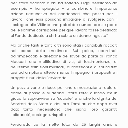
per stare accanto a chi ha sofferto. Oggi pensiamo ad
esempio – ha spiegato – a combinare l’importante
azione rieducativa dei condannati che passa per il
lavoro che essi possono imparare a svolgere, con il
sostegno alle Vittime che potrebbe aumentare se parte
delle somme corrisposte per quel lavoro fosse destinata
al Fondo dedicato a chi ha subito un danno ingiusto”.
Ma anche tanti e tanti altri sono stati i contributi raccolti
nel corso della mattinata. Sul palco, coordinati
dall’impeccabile direzione dei lavori da parte di Franco
Maccari, una moltitudine di visi, di testimonianze, di
bellissime esibizioni musicali, di riflessioni e di spunti tutti
tesi ad ampliare ulteriormente l’impegno, i propositi e i
progetti futuri della Fervicredo.
Un puzzle vario e ricco, per una dimostrazione reale di
come di possa e si debba “fare rete” quando c’è in
gioco la sopravvivenza “sociale” e anche la dignità dei
Servitori dello Stato e dei loro Familiari che dopo aver
dato tanto necessitano che siano loro garantiti
solidarietà, sostegno, rispetto.
Fervicredo ce la mette tutta da 25 lunghi anni, e