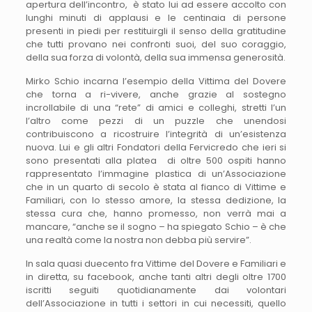
apertura dell’incontro, è stato lui ad essere accolto con
lunghi minuti di applausi e le centinaia di persone
presenti in piedi per restituirgli il senso della gratitudine
che tutti provano nei confronti suoi, del suo coraggio,
della sua forza di volontà, della sua immensa generosità.
Mirko Schio incarna l’esempio della Vittima del Dovere
che torna a ri-vivere, anche grazie al sostegno
incrollabile di una “rete” di amici e colleghi, stretti l’un
l’altro come pezzi di un puzzle che unendosi
contribuiscono a ricostruire l’integrità di un’esistenza
nuova. Lui e gli altri Fondatori della Fervicredo che ieri si
sono presentati alla platea di oltre 500 ospiti hanno
rappresentato l’immagine plastica di un’Associazione
che in un quarto di secolo è stata al fianco di Vittime e
Familiari, con lo stesso amore, la stessa dedizione, la
stessa cura che, hanno promesso, non verrà mai a
mancare, “anche se il sogno – ha spiegato Schio – è che
una realtà come la nostra non debba più servire”.
In sala quasi duecento fra Vittime del Dovere e Familiari e
in diretta, su facebook, anche tanti altri degli oltre 1700
iscritti seguiti quotidianamente dai volontari
dell’Associazione in tutti i settori in cui necessiti, quello