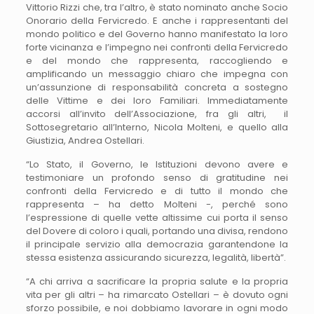
Vittorio Rizzi che, tra l’altro, è stato nominato anche Socio
Onorario della Fervicredo. E anche i rappresentanti del
mondo politico e del Governo hanno manifestato la loro
forte vicinanza e l’impegno nei confronti della Fervicredo
e del mondo che rappresenta, raccogliendo e
amplificando un messaggio chiaro che impegna con
un’assunzione di responsabilità concreta a sostegno
delle Vittime e dei loro Familiari. Immediatamente
accorsi all’invito dell’Associazione, fra gli altri, il
Sottosegretario all’Interno, Nicola Molteni, e quello alla
Giustizia, Andrea Ostellari.
“Lo Stato, il Governo, le Istituzioni devono avere e
testimoniare un profondo senso di gratitudine nei
confronti della Fervicredo e di tutto il mondo che
rappresenta – ha detto Molteni -, perché sono
l’espressione di quelle vette altissime cui porta il senso
del Dovere di coloro i quali, portando una divisa, rendono
il principale servizio alla democrazia garantendone la
stessa esistenza assicurando sicurezza, legalità, libertà”.
“A chi arriva a sacrificare la propria salute e la propria
vita per gli altri – ha rimarcato Ostellari – è dovuto ogni
sforzo possibile, e noi dobbiamo lavorare in ogni modo