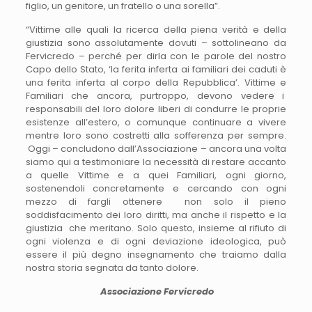
figlio, un genitore, un fratello o una sorella”.
“Vittime alle quali la ricerca della piena verità e della
giustizia sono assolutamente dovuti – sottolineano da
Fervicredo – perché per dirla con le parole del nostro
Capo dello Stato, ‘la ferita inferta ai familiari dei caduti è
una ferita inferta al corpo della Repubblica’. Vittime e
Familiari che ancora, purtroppo, devono vedere i
responsabili del loro dolore liberi di condurre le proprie
esistenze all’estero, o comunque continuare a vivere
mentre loro sono costretti alla sofferenza per sempre.
Oggi – concludono dall’Associazione – ancora una volta
siamo qui a testimoniare la necessità di restare accanto
a quelle Vittime e a quei Familiari, ogni giorno,
sostenendoli concretamente e cercando con ogni
mezzo di fargli ottenere non solo il pieno
soddisfacimento dei loro diritti, ma anche il rispetto e la
giustizia che meritano. Solo questo, insieme al rifiuto di
ogni violenza e di ogni deviazione ideologica, può
essere il più degno insegnamento che traiamo dalla
nostra storia segnata da tanto dolore.
Associazione Fervicredo