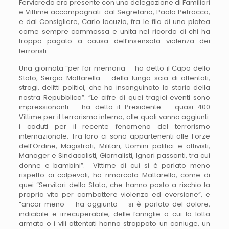
Fervicredo era presente con una delegazione di Familiari
e Vittime accompagnati dal Segretario, Paolo Petracca,
e dal Consigliere, Carlo Iacuzio, fra le fila di una platea
come sempre commossa e unita nel ricordo di chi ha
troppo pagato a causa dell’insensata violenza dei
terroristi.
Una giornata “per far memoria – ha detto il Capo dello
Stato, Sergio Mattarella – della lunga scia di attentati,
stragi, delitti politici, che ha insanguinato la storia della
nostra Repubblica”. “Le cifre di quei tragici eventi sono
impressionanti – ha detto il Presidente – quasi 400
Vittime per il terrorismo interno, alle quali vanno aggiunti
i caduti per il recente fenomeno del terrorismo
internazionale. Tra loro ci sono appartenenti alle Forze
dell’Ordine, Magistrati, Militari, Uomini politici e attivisti,
Manager e Sindacalisti, Giornalisti, Ignari passanti, tra cui
donne e bambini”. Vittime di cui si è parlato meno
rispetto ai colpevoli, ha rimarcato Mattarella, come di
quei “Servitori dello Stato, che hanno posto a rischio la
propria vita per combattere violenza ed eversione”, e
“ancor meno – ha aggiunto – si è parlato del dolore,
indicibile e irrecuperabile, delle famiglie a cui la lotta
armata o i vili attentati hanno strappato un coniuge, un