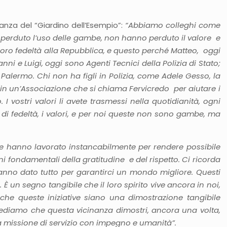
nza del “Giardino dell’Esempio”:
“Abbiamo colleghi come
r perduto l’uso delle gambe, non hanno perduto il valore e
 loro fedeltà alla Repubblica, e questo perché Matteo, oggi
anni e Luigi, oggi sono Agenti Tecnici della Polizia di Stato;
 Palermo. Chi non ha figli in Polizia, come Adele Gesso, la
a in un’Associazione che si chiama Fervicredo per aiutare i
 I vostri valori li avete trasmessi nella quotidianità, ogni
nso di fedeltà, i valori, e per noi queste non sono gambe, ma
che hanno lavorato instancabilmente per rendere possibile
ni fondamentali della gratitudine e del rispetto. Ci ricorda
hanno dato tutto per garantirci un mondo migliore. Questi
 È un segno tangibile che il loro spirito vive ancora in noi,
he queste iniziative siano una dimostrazione tangibile
 crediamo che questa vicinanza dimostri, ancora una volta,
a missione di servizio con impegno e umanità”.