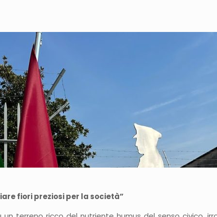
are fiori preziosi per la società”
n terreno ricco del nutriente humus del senso civico, irror