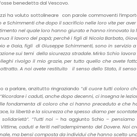
 fosse benedetta dal Vescovo.
zzi ha voluto sottolineare con parole commoventi l’importa
 e Schimmenti che dopo il sacrificio nelle loro vite per ave
entimento nel quale loro hanno giurato e hanno rinnovato la
tinua il lavoro del papà; perché i figli di Nicola Barbato, Giov
io e Gaia, figli di Giuseppe Schimmenti, sono in servizio a
azione sui temi della sicurezza stradale. Mirko Schio lavor
leghi rivolgo il mio grazie, per tutto quello che avete fatto.
sottratto. A noi avete restituito il senso dello Stato, il se
chio a parlare, anzitutto ringraziando “
di cuore tutti coloro 
:
“Ricordare i caduti, anche dopo decenni, ci insegna le lezio
 sulle fondamenta di coloro che ci hanno preceduto e che 
ace, la libertà e la sicurezza che spesso diamo per scontate.
solidarietà”. “Tutti noi –
ha aggiunto Schio –
pensiamo c
e Vittime, caduti e feriti nell’adempimento del Dovere. Noi
onale, ma bensì composta da individui che hanno scelto un