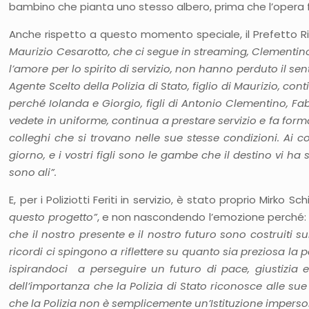
bambino che pianta uno stesso albero, prima che l’opera
Anche rispetto a questo momento speciale, il Prefetto Ri
Maurizio Cesarotto, che ci segue in streaming, Clementino
l’amore per lo spirito di servizio, non hanno perduto il s
Agente Scelto della Polizia di Stato, figlio di Maurizio, con
perché Iolanda e Giorgio, figli di Antonio Clementino, Fab
vedete in uniforme, continua a prestare servizio e fa form
colleghi che si trovano nelle sue stesse condizioni. Ai col
giorno, e i vostri figli sono le gambe che il destino vi ha 
sono ali”.
E, per i Poliziotti Feriti in servizio, è stato proprio Mirko S
questo progetto”
, e non nascondendo l’emozione perché
che il nostro presente e il nostro futuro sono costruiti
ricordi ci spingono a riflettere su quanto sia preziosa la p
ispirandoci a perseguire un futuro di pace, giustizia e 
dell’importanza che la Polizia di Stato riconosce alle su
che la Polizia non è semplicemente un’Istituzione impers