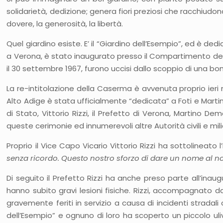
solidarietà, dedizione; genera fiori preziosi che racchiudono fr
dovere, la generosità, la libertà.
Quel giardino esiste. E’ il “Giardino dell’Esempio”, ed è ded
a Verona, è stato inaugurato presso il Compartimento della P
il 30 settembre 1967, furono uccisi dallo scoppio di una
La re-intitolazione della Caserma è avvenuta proprio ieri
Alto Adige è stata ufficialmente “dedicata” a Foti e Martini.
di Stato, Vittorio Rizzi, il Prefetto di Verona, Martino D
queste cerimonie ed innumerevoli altre Autorità civili e mili
Proprio il Vice Capo Vicario Vittorio Rizzi ha sottolineat
senza ricordo. Questo nostro sforzo di dare un nome al nost
Di seguito il Prefetto Rizzi ha anche preso parte all’inau
hanno subito gravi lesioni fisiche. Rizzi, accompagnato 
gravemente feriti in servizio a causa di incidenti stradali 
dell’Esempio” e ognuno di loro ha scoperto un piccolo uli