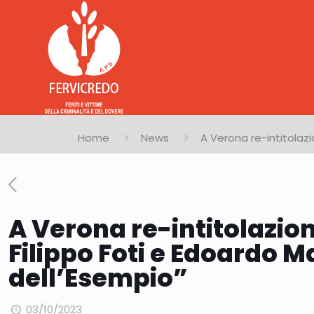
Home
News
A Verona re-intitolazi
A Verona re-intitolazio
Filippo Foti e Edoardo M
dell’Esempio”
03/10/2023