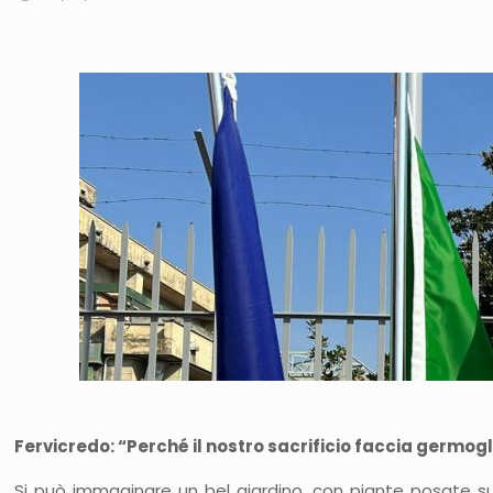
Fervicredo: “Perché il nostro sacrificio faccia germogli
Si può immaginare un bel giardino, con piante posate su u