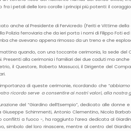
a i petali delle loro corolle i principi più potenti: il coraggio, 
icato anche al Presidente di Fervicredo (Feriti e Vittime della 
olizia ferroviaria che da ieri porta i nomi di Filippo Foti ed 
 bomba che avevano appena rimosso da un treno e che esplos
 mattina quando, con una toccante cerimonia, la sede del C
 Presenti alla cerimonia i familiari dei due caduti ma anche d
emetrio, il Questore, Roberto Massucci, il Dirigente del Co
ari.
o l’importanza di queste cerimonie, ricordando che
“abbiamo t
ro ricordo serve a consentire ai nostri valori, alla nostra g
gurazione del “Giardino dell’Esempio”, dedicato alle donne e 
da Giuseppe Schimmenti, Antonio Clementino, Nicola Barbato
o conflitti a fuoco -, ha raggiunto l’area dedicata al Giardin
vo, simbolo del loro rinascere, mentre al centro del Giardi