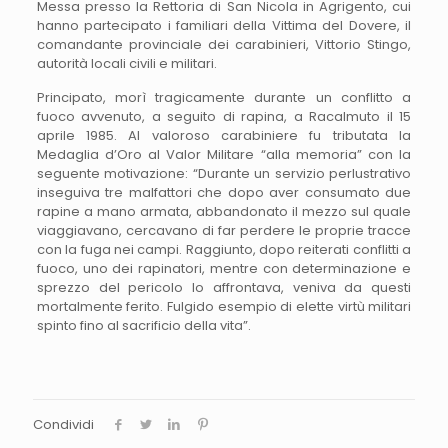
Messa presso la Rettoria di San Nicola in Agrigento, cui
hanno partecipato i familiari della Vittima del Dovere, il
comandante provinciale dei carabinieri, Vittorio Stingo,
autorità locali civili e militari.
Principato, morì tragicamente durante un conflitto a
fuoco avvenuto, a seguito di rapina, a Racalmuto il 15
aprile 1985. Al valoroso carabiniere fu tributata la
Medaglia d’Oro al Valor Militare “alla memoria” con la
seguente motivazione: “Durante un servizio perlustrativo
inseguiva tre malfattori che dopo aver consumato due
rapine a mano armata, abbandonato il mezzo sul quale
viaggiavano, cercavano di far perdere le proprie tracce
con la fuga nei campi. Raggiunto, dopo reiterati conflitti a
fuoco, uno dei rapinatori, mentre con determinazione e
sprezzo del pericolo lo affrontava, veniva da questi
mortalmente ferito. Fulgido esempio di elette virtù militari
spinto fino al sacrificio della vita”.
Condividi