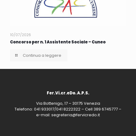
10/07/2026
Concorso per n. 1 Assistente Sociale – Cuneo
Continua a leggere
Fer.Vi.cr.eDo. A.P.S.
Via Bottenigo, 17 – 30175 Venezia
Telefono: 041 933017/041 8222322 – Cell 389 6745777 –
e-mail: segreteria@fervicredo.it