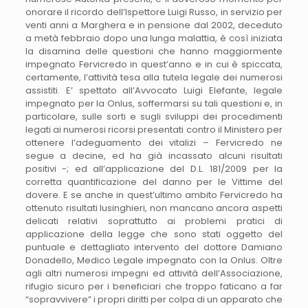
onorare il ricordo dell’Ispettore Luigi Russo, in servizio per
venti anni a Marghera e in pensione dal 2002, deceduto
a metà febbraio dopo una lunga malattia, è così iniziata
la disamina delle questioni che hanno maggiormente
impegnato Fervicredo in quest’anno e in cui è spiccata,
certamente, l’attività tesa alla tutela legale dei numerosi
assistiti. E’ spettato all’Avvocato Luigi Elefante, legale
impegnato per la Onlus, soffermarsi su tali questioni e, in
particolare, sulle sorti e sugli sviluppi dei procedimenti
legati ai numerosi ricorsi presentati contro il Ministero per
ottenere l’adeguamento dei vitalizi – Fervicredo ne
segue a decine, ed ha già incassato alcuni risultati
positivi -; ed all’applicazione del D.L. 181/2009 per la
corretta quantificazione del danno per le Vittime del
dovere. E se anche in quest’ultimo ambito Fervicredo ha
ottenuto risultati lusinghieri, non mancano ancora aspetti
delicati relativi soprattutto ai problemi pratici di
applicazione della legge che sono stati oggetto del
puntuale e dettagliato intervento del dottore Damiano
Donadello, Medico Legale impegnato con la Onlus. Oltre
agli altri numerosi impegni ed attività dell’Associazione,
rifugio sicuro per i beneficiari che troppo faticano a far
“sopravvivere” i propri diritti per colpa di un apparato che