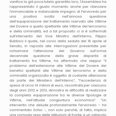
vanifica la già poca tutela garantita loro, l’Assemblea ha
rappresentato il giusto momento anche per rilanciare
l’immancabile e instancabile impegno di Fervicredo per
una positiva svolta nell’annosa questione
dell’equiparazione del trattamento riservato alle Vittime
del Dovere a quello spettante alle Vittime del terrorismo
e della criminalità, ed a tal proposito ci si è soffermati
sull’intervento del Vice Ministro dell’Interno, Filippo
Bubbico il quale, nel corso della seduta del 16 aprile al
Senato, in risposta alle interrogazioni presentate per
richiamare l’attenzione del Governo sull’ormai
decennale questione della grave disparità di
trattamento tra Vittime, ha affermato che seppur “il
problema dell’estensione alle Vittime del Dovere dei
benefici spettanti alle Vittime del terrorismo e della
criminalità organizzata é oggetto di costante attenzione
da parte del Ministero dell’interno”, “l’eccedenza di
spesa di circa 14 milioni di euro, riscontrata per ciascuno
degli anni 2012 e 2013, dimostra le difficoltà di realizzare
la completa equiparazione tra le diverse tipologie di
Vittime, nell’attuale congiuntura economica”. “Un
intervento che delude profondamente Fervicredo – ha
commentato Schio -, non solo perché, di fatto, implica
una comoda resa delle Istituzioni di fronte a un ostacolo