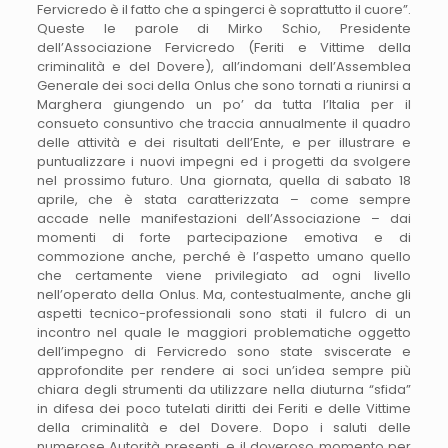
Fervicredo è il fatto che a spingerci è soprattutto il cuore”.
Queste le parole di Mirko Schio, Presidente
dell’Associazione Fervicredo (Feriti e Vittime della
criminalità e del Dovere), all’indomani dell’Assemblea
Generale dei soci della Onlus che sono tornati a riunirsi a
Marghera giungendo un po’ da tutta l’Italia per il
consueto consuntivo che traccia annualmente il quadro
delle attività e dei risultati dell’Ente, e per illustrare e
puntualizzare i nuovi impegni ed i progetti da svolgere
nel prossimo futuro. Una giornata, quella di sabato 18
aprile, che è stata caratterizzata – come sempre
accade nelle manifestazioni dell’Associazione – dai
momenti di forte partecipazione emotiva e di
commozione anche, perché è l’aspetto umano quello
che certamente viene privilegiato ad ogni livello
nell’operato della Onlus. Ma, contestualmente, anche gli
aspetti tecnico-professionali sono stati il fulcro di un
incontro nel quale le maggiori problematiche oggetto
dell’impegno di Fervicredo sono state sviscerate e
approfondite per rendere ai soci un’idea sempre più
chiara degli strumenti da utilizzare nella diuturna “sfida”
in difesa dei poco tutelati diritti dei Feriti e delle Vittime
della criminalità e del Dovere. Dopo i saluti delle
numerose Autorità presenti, e il doveroso momento per