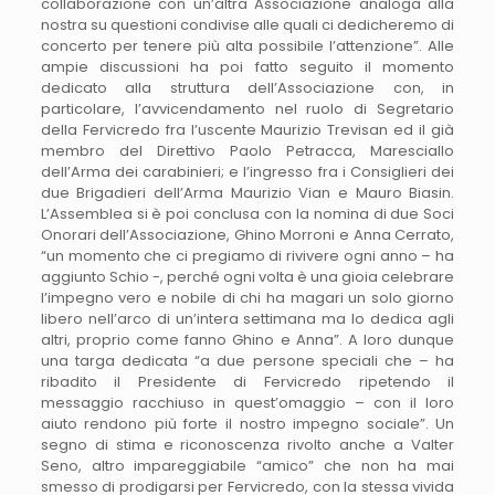
collaborazione con un’altra Associazione analoga alla
nostra su questioni condivise alle quali ci dedicheremo di
concerto per tenere più alta possibile l’attenzione”. Alle
ampie discussioni ha poi fatto seguito il momento
dedicato alla struttura dell’Associazione con, in
particolare, l’avvicendamento nel ruolo di Segretario
della Fervicredo fra l’uscente Maurizio Trevisan ed il già
membro del Direttivo Paolo Petracca, Maresciallo
dell’Arma dei carabinieri; e l’ingresso fra i Consiglieri dei
due Brigadieri dell’Arma Maurizio Vian e Mauro Biasin.
L’Assemblea si è poi conclusa con la nomina di due Soci
Onorari dell’Associazione, Ghino Morroni e Anna Cerrato,
“un momento che ci pregiamo di rivivere ogni anno – ha
aggiunto Schio -, perché ogni volta è una gioia celebrare
l’impegno vero e nobile di chi ha magari un solo giorno
libero nell’arco di un’intera settimana ma lo dedica agli
altri, proprio come fanno Ghino e Anna”. A loro dunque
una targa dedicata “a due persone speciali che – ha
ribadito il Presidente di Fervicredo ripetendo il
messaggio racchiuso in quest’omaggio – con il loro
aiuto rendono più forte il nostro impegno sociale”. Un
segno di stima e riconoscenza rivolto anche a Valter
Seno, altro impareggiabile “amico” che non ha mai
smesso di prodigarsi per Fervicredo, con la stessa vivida