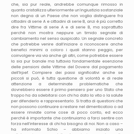
che, sia pur reale, andrebbe comunque rimosso in
quanto cristallizza ulteriormente un’ingiustizia sostanziale
non degna di un Paese che non voglia distinguere fra
cittadini di serie A e cittadini di serie B, anzi è più corretto
dire fra Vittime di serie A e di serie B, ma soprattutto
perché non mostra neppure un timido segnale di
cambiamento nel senso auspicato. Un segnale concreto
che potrebbe venire dall’iniziare a riconoscere anche
benefici minimi a coloro i quali stanno peggio, per
coinvolgere via via anche gli altri, come potrebbe essere
la sia pur banale ma tuttavia fondamentale esenzione
delle pensioni delle Vittime del Dovere dal pagamento
dell’Irpef. Compiere dei passi significativi anche se
piccoli si può, è tutta questione di volontà e di reale
attenzione a determinate problematiche che
dovrebbero essere il primo pensiero per uno Stato che
troppo ha da sdebitarsi con chi ha dato la vita o la salute
per difenderlo e rappresentarlo. Si tratta di questioni che
non possono continuare a restare nel dimenticatoio o ad
essere rinviate come cose di poco conto, ed ecco
perché è importante che continuiamo a farci sentire con
forza nell’interesse di chi ha bisogno di noi. Non a caso –
ha informato Schio – abbiamo iniziato una