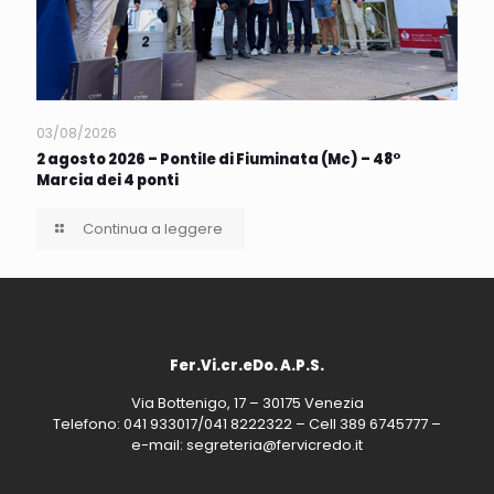
03/08/2026
2 agosto 2026 – Pontile di Fiuminata (Mc) – 48°
Marcia dei 4 ponti
Continua a leggere
Fer.Vi.cr.eDo. A.P.S.
Via Bottenigo, 17 – 30175 Venezia
Telefono: 041 933017/041 8222322 – Cell 389 6745777 –
e-mail: segreteria@fervicredo.it