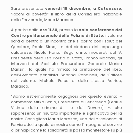
Sarà presentato
venerdì 15 dicembre, a Catanzaro
,
“Ricchi di povertà” il libro della Consigliera nazionale
della Fervicredo, Maria Marasco.
A partire dalle
ore 11.30
, presso la
sala conferenze del
Centro polifunzionale della Polizia di Stato
, il volume
sarà al centro di un incontro che si aprirà con i saluti del
Questore, Paolo Sirna, e del sindaco del capoluogo
calabrese, Nicola Fiorita. Seguiranno, moderati dal V.
Presidente della Fsp Polizia di Stato, Franco Maccari, gli
interventi del Sostituto Procuratore Generale Marisa
Manzini, la quale ha firmato la prefazione del libro,
dell’Avvocato penalista Sabrina Rondinelli, dell’Editore
del volume, Michele Falco e della stessa Autrice,
Marasco.
“Siamo estremamente orgogliosi per questo evento –
commenta Mirko Schio, Presidente di Fervicredo (Feriti e
Vittime della criminalità e del Dovere) -, che
rappresenta un risultato importante e significativo per la
nostra Consigliera Maria Marasco, una delle ‘colonne’ di
Fervicredo, la quale dimostra come l’impegno al servizio
di principi come la solidarietà si possa manifestare su più