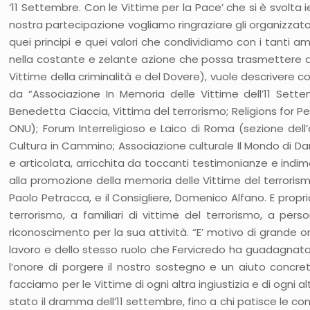
‘11 Settembre. Con le Vittime per la Pace’ che si è svolta
nostra partecipazione vogliamo ringraziare gli organizzato
quei principi e quei valori che condividiamo con i tanti ami
nella costante e zelante azione che possa trasmettere alle V
Vittime della criminalità e del Dovere), vuole descrivere c
da “Associazione In Memoria delle Vittime dell’11 Set
Benedetta Ciaccia, Vittima del terrorismo; Religions for Pe
ONU); Forum Interreligioso e Laico di Roma (sezione dell’
Cultura in Cammino; Associazione culturale Il Mondo di Dama
e articolata, arricchita da toccanti testimonianze e indi
alla promozione della memoria delle Vittime del terrorismo
Paolo Petracca, e il Consigliere, Domenico Alfano. E propr
terrorismo, a familiari di vittime del terrorismo, a pers
riconoscimento per la sua attività. “E’ motivo di grande 
lavoro e dello stesso ruolo che Fervicredo ha guadagnato n
l’onore di porgere il nostro sostegno e un aiuto concreto
facciamo per le Vittime di ogni altra ingiustizia e di ogn
stato il dramma dell’11 settembre, fino a chi patisce le 