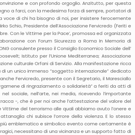
 convinzione e con profondo orgoglio. Anzitutto, per questa
egno a farci, con la medesima forza di sempre, portatori di
e la voce di chi ha bisogno di noi, per insistere ferocemente
irko Schio, Presidente dell’Associazione Fervicredo (Feriti e
tembre. Con le Vittime per la Pace’, promossa ed organizzata
ollaborazione con Forum Sicurezza a Roma In Memoria di
 (ONG consulente presso il Consiglio Economico Sociale dell’
oosevelt; Istituto per l’Unione Mediterranea; Associazione
ione culturale Orfani di Servizio. Alla manifestazione ricca
mia di un unico immenso “soggetto internazionale” dedicato
nche Fervicredo, presente con il Segretario, il Maresciallo
gamene di ringraziamento o solidarietà” a feriti da atti di
 nel sociale, nell’arte, nei media, ricevendo l’importante
racca -, che è per noi anche l’attestazione del valore del
e Vittime del terrorismo alle quali abbiamo avuto l’onere e
ttanaglia chi subisce l’orrore della violenza. E lo stesso
issuto più emblematico e simbolico evento come certamente è
agici, necessitano di una vicinanza e un supporto fatto di