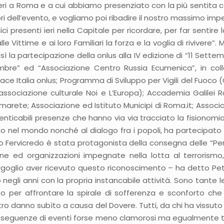
 ieri a Roma e a cui abbiamo presenziato con la più sentita
ri dell’evento, e vogliamo poi ribadire il nostro massimo imp
ci presenti ieri nella Capitale per ricordare, per far sentir
ittime e ai loro Familiari la forza e la voglia di rivivere”. M
osì la partecipazione della onlus alla IV edizione di “11 Set
tembre” ed “Associazione Centro Russia Ecumenica”, in c
ace Italia onlus; Programma di Sviluppo per Vigili del Fuoco
associazione culturale Noi e L’Europa); Accademia Galilei R
rete; Associazione ed Istituto Municipi di Roma.it; Associaz
menticabili presenze che hanno via via tracciato la fisiono
 nel mondo nonché al dialogo fra i popoli, ha partecipato a
io Fervicredo è stata protagonista della consegna delle “Per
one ed organizzazioni impegnate nella lotta al terrorismo,
orgoglio aver ricevuto questo riconoscimento – ha detto Pet
egli anni con la propria instancabile attività. Sono tante l
 per affrontare la spirale di sofferenza e sconforto che a
i altro danno subìto a causa del Dovere. Tutti, da chi ha v
conseguenze di eventi forse meno clamorosi ma egualmente tr