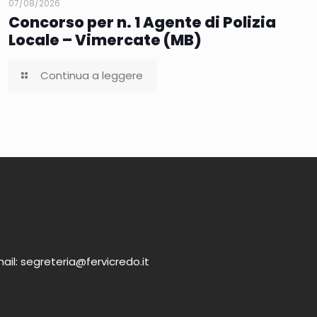
07/08/2026
Concorso per n. 1 Agente di Polizia
Locale – Vimercate (MB)
Continua a leggere
ail: segreteria@fervicredo.it