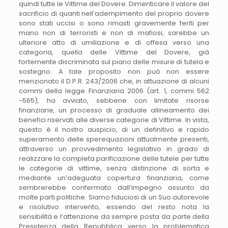
quindi tutte le Vittime del Dovere. Dimenticare il valore del
sacrificio di quanti nell’adempimento del proprio dovere
sono stati uccisi o sono rimasti gravemente feriti per
mano non di terroristi e non di mafiosi, sarebbe un
ulteriore atto di umiliazione e di offesa verso una
categoria, quella delle Vittime del Dovere, già
fortemente discriminata sul piano delle misure di tutela e
sostegno. A tale proposito non può non essere
menzionato il D.P.R. 243/2006 che, in attuazione di alcuni
commi della legge Finanziaria 2006 (art. 1, commi 562
-565), ha avviato, sebbene con limitate risorse
finanziarie, un processo di graduale allineamento dei
benefici riservati alle diverse categorie di Vittime. In vista,
questo è il nostro auspicio, di un definitivo e rapido
superamento delle sperequazioni attualmente presenti,
attraverso un provvedimento legislativo in grado di
realizzare la completa parificazione delle tutele per tutte
le categorie di vittime, senza distinzione di sorta e
mediante un’adeguata copertura finanziaria, come
sembrerebbe confermato dall’impegno assunto da
molte parti politiche. Siamo fiduciosi di un Suo autorevole
e risolutivo intervento, essendo del resto nota la
sensibilità e l’attenzione da sempre posta da parte della
Presidenza della Repubblica verso la problematica