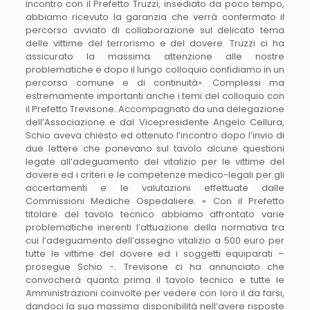
incontro con il Prefetto Truzzi, insediato da poco tempo,
abbiamo ricevuto la garanzia che verrà confermato il
percorso avviato di collaborazione sul delicato tema
delle vittime del terrorismo e del dovere. Truzzi ci ha
assicurato la massima attenzione alle nostre
problematiche e dopo il lungo colloquio confidiamo in un
percorso comune e di continuità». Complessi ma
estremamente importanti anche i temi del colloquio con
il Prefetto Trevisone. Accompagnato da una delegazione
dell’Associazione e dal Vicepresidente Angelo Cellura,
Schio aveva chiesto ed ottenuto l’incontro dopo l’invio di
due lettere che ponevano sul tavolo alcune questioni
legate all’adeguamento del vitalizio per le vittime del
dovere ed i criteri e le competenze medico-legali per gli
accertamenti e le valutazioni effettuate dalle
Commissioni Mediche Ospedaliere. « Con il Prefetto
titolare del tavolo tecnico abbiamo affrontato varie
problematiche inerenti l’attuazione della normativa tra
cui l’adeguamento dell’assegno vitalizio a 500 euro per
tutte le vittime del dovere ed i soggetti equiparati –
prosegue Schio -. Trevisone ci ha annunciato che
convocherà quanto prima il tavolo tecnico e tutte le
Amministrazioni coinvolte per vedere con loro il da farsi,
dandoci la sua massima disponibilità nell’avere risposte