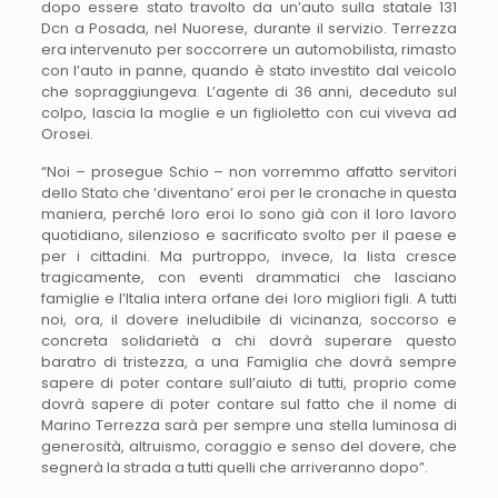
dopo essere stato travolto da un’auto sulla statale 131
Dcn a Posada, nel Nuorese, durante il servizio. Terrezza
era intervenuto per soccorrere un automobilista, rimasto
con l’auto in panne, quando è stato investito dal veicolo
che sopraggiungeva. L’agente di 36 anni, deceduto sul
colpo, lascia la moglie e un figlioletto con cui viveva ad
Orosei.
“Noi – prosegue Schio – non vorremmo affatto servitori
dello Stato che ‘diventano’ eroi per le cronache in questa
maniera, perché loro eroi lo sono già con il loro lavoro
quotidiano, silenzioso e sacrificato svolto per il paese e
per i cittadini. Ma purtroppo, invece, la lista cresce
tragicamente, con eventi drammatici che lasciano
famiglie e l’Italia intera orfane dei loro migliori figli. A tutti
noi, ora, il dovere ineludibile di vicinanza, soccorso e
concreta solidarietà a chi dovrà superare questo
baratro di tristezza, a una Famiglia che dovrà sempre
sapere di poter contare sull’aiuto di tutti, proprio come
dovrà sapere di poter contare sul fatto che il nome di
Marino Terrezza sarà per sempre una stella luminosa di
generosità, altruismo, coraggio e senso del dovere, che
segnerà la strada a tutti quelli che arriveranno dopo”.