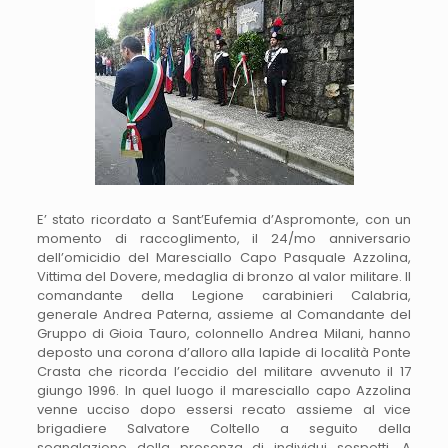
E’ stato ricordato a Sant’Eufemia d’Aspromonte, con un
momento di raccoglimento, il 24/mo anniversario
dell’omicidio del Maresciallo Capo Pasquale Azzolina,
Vittima del Dovere, medaglia di bronzo al valor militare. Il
comandante della Legione carabinieri Calabria,
generale Andrea Paterna, assieme al Comandante del
Gruppo di Gioia Tauro, colonnello Andrea Milani, hanno
deposto una corona d’alloro alla lapide di località Ponte
Crasta che ricorda l’eccidio del militare avvenuto il 17
giungo 1996. In quel luogo il maresciallo capo Azzolina
venne ucciso dopo essersi recato assieme al vice
brigadiere Salvatore Coltello a seguito della
segnalazione della presenza di individui sospetti. A