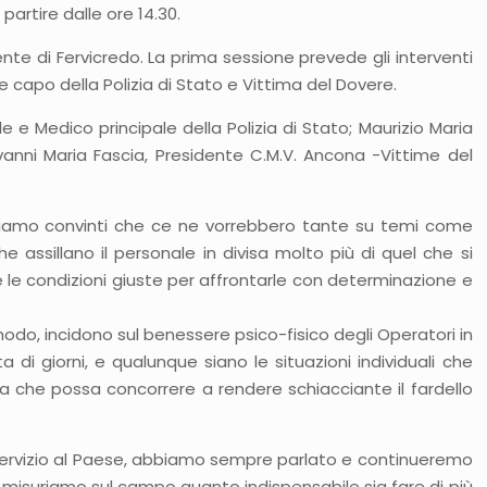
partire dalle ore 14.30.
nte di Fervicredo. La prima sessione prevede gli interventi
e capo della Polizia di Stato e Vittima del Dovere.
e e Medico principale della Polizia di Stato; Maurizio Maria
anni Maria Fascia, Presidente C.M.V. Ancona -Vittime del
a siamo convinti che ce ne vorrebbero tante su temi come
he assillano il personale in divisa molto più di quel che si
le condizioni giuste per affrontarle con determinazione e
odo, incidono sul benessere psico-fisico degli Operatori in
di giorni, e qualunque siano le situazioni individuali che
 che possa concorrere a rendere schiacciante il fardello
un servizio al Paese, abbiamo sempre parlato e continueremo
, misuriamo sul campo quanto indispensabile sia fare di più