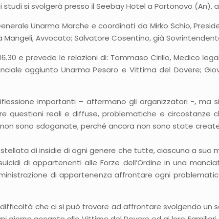
studi si svolgerà presso il Seebay Hotel a Portonovo (An), a 
Generale Unarma Marche e coordinati da Mirko Schio, Preside
rta Mangeli, Avvocato; Salvatore Cosentino, già Sovrintendent
16.30 e prevede le relazioni di: Tommaso Cirillo, Medico legal
inciale aggiunto Unarma Pesaro e Vittima del Dovere; Giov
 riflessione importanti – affermano gli organizzatori -, m
are questioni reali e diffuse, problematiche e circostanze c
a non sono sdoganate, perché ancora non sono state create 
tellata di insidie di ogni genere che tutte, ciascuna a suo m
cidi di appartenenti alle Forze dell’Ordine in una manciata 
ministrazione di appartenenza affrontare ogni problematica
e difficoltà che ci si può trovare ad affrontare svolgendo 
i giorno accanto alle Vittime del Dovere ed ai loro Familiari