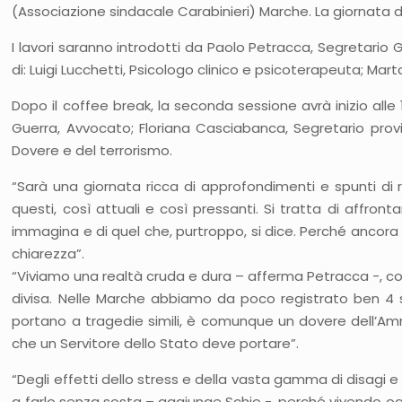
(Associazione sindacale Carabinieri) Marche. La giornata di 
I lavori saranno introdotti da Paolo Petracca, Segretario 
di: Luigi Lucchetti, Psicologo clinico e psicoterapeuta; Ma
Dopo il coffee break, la seconda sessione avrà inizio alle 
Guerra, Avvocato; Floriana Casciabanca, Segretario prov
Dovere e del terrorismo.
“Sarà una giornata ricca di approfondimenti e spunti di
questi, così attuali e così pressanti. Si tratta di affront
immagina e di quel che, purtroppo, si dice. Perché ancor
chiarezza”.
“Viviamo una realtà cruda e dura – afferma Petracca -, cos
divisa. Nelle Marche abbiamo da poco registrato ben 4 sui
portano a tragedie simili, è comunque un dovere dell’Am
che un Servitore dello Stato deve portare”.
“Degli effetti dello stress e della vasta gamma di disagi 
a farlo senza sosta – aggiunge Schio -, perché vivendo ogn