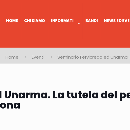
HOME
CHI SIAMO
INFORMATI
BANDI
NEWS ED EVE
Home
Eventi
Seminario Fervicredo ed Unarma. L
 Unarma. La tutela del pe
cona