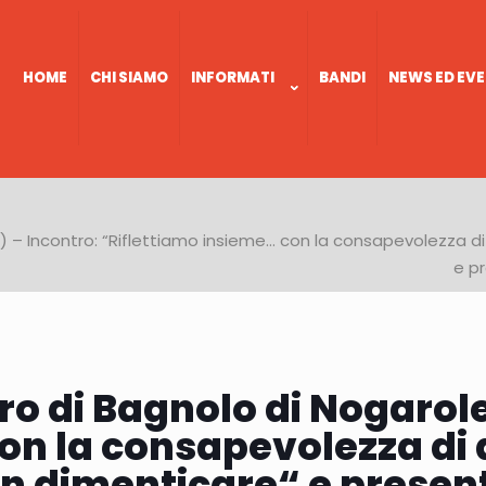
HOME
CHI SIAMO
INFORMATI
BANDI
NEWS ED EVE
 – Incontro: “Riflettiamo insieme… con la consapevolezza di
e p
ro di Bagnolo di Nogarole
on la consapevolezza di 
n dimenticare“ e presen