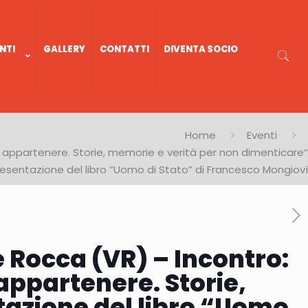
NTI
GALLERY
CONTATTI
DIVENTA SOCIO
Home
Eventi
 appartenere. Storie, memorie e verità per non dimenticare“
resentazione del libro “Uomo di Stato” di Francesco Mongiovì
 Rocca (VR) – Incontro:
appartenere. Storie,
tazione del libro “Uomo