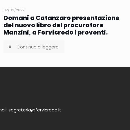
02/05/2022
Domani a Catanzaro presentazione
del nuovo libro del procuratore
Manzini, a Fervicredo i proventi.
Continua a leggere
ail: segreteria@fervicredo.it