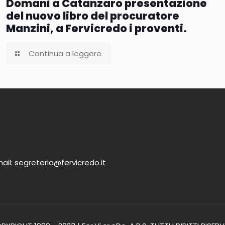
Domani a Catanzaro presentazione
del nuovo libro del procuratore
Manzini, a Fervicredo i proventi.
Continua a leggere
ail: segreteria@fervicredo.it