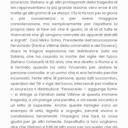
sicurezza. Stefano e gli altri protagonisti della tragedia di
ieri rappresentano la più grande lezione: vero eroe è chi
mette gli altri prima di se stesso. Chi lo fa non per la gloria
o per convenienza o per avere maggiore
considerazione, ma semplicemente per rispettare la
propria idea di fare ciò che è giusto, al di là di tutte le
mancanze che gli vengono riservate da apparati distratti
e ingrati”. Così Mirko Schio, Presidente dell’associazione
Fervicredo (Feriti e Vittime della criminalità e del Dovere),
dopo la tragica esplosione nel distributore sulla via
Salaria, che ha causato la morte del vigile del fuoco
Stefano Colasanti di 50 anni, che era diretto a Roma e si
è fermato quando ha visto l’incendio per aiutare le
persone coinvolte, e un uomo che si era fermato perché
incuriosito. Ferite altre 18 persone, quasi tutti soccorritori,
operatori del 118 o vigili del fuoco, intervenuti per mettere
in sicurezza il distributore. “Fervicredo – aggiunge Schio
– si stringe ai Familiari delle Vittime di questa immane
tragedia, a chi piange una perdita, a chi siede accanto a
un letto di ospedale. Anche queste famiglie sono un
esempio di virtù, dignità e orgoglio, perché vivono e
condividono fieramente l’impegno che fare la cosa
giusta per gli altri richiede. Soprattutto a loro vogliamo
dire che Stefano e tutti gli altri sono per noi quello che da