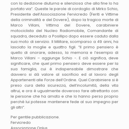
con la dedizione diuturna e silenziosa che alla fine lo ha
portato via”. Queste le parole di cordoglio di Mirko Schio,
Presidente dell’Associazione Fervicredo (Feriti e Vittime
della criminalità e del Dovere), dopo la tragica morte di
Marco Villani, Vittima del Dovere, carabiniere
motociclista del Nucleo Radiomobile, Comandante di
squadra, deceduto a Posillipo dopo essere caduto dalla
sua moto di servizio. Il Militare, scomparso a 49 anni, ha
lasciato la moglie e quattro figli. “Il primo pensiero è
quello di onorare, adesso, la memoria e l’esempio di
Marco Villani – aggiunge Schio -. E ciò significa, deve
significare, che quel primo pensiero deve essere per la
sua famiglia, cui è indispensabile dimostrare che
davvero si dà valore al sacrificio ed al lavoro degli
Appartenenti alle Forze dell’Ordine. Quel Carabiniere si è
preso cura della sicurezza, dell’incolumità, della vita
altrui, e ora è ugualmente doveroso fare altrettanto con
le persone che ha amato e che lo hanno perso proprio
perché lui potesse mantenere fede al suo impegno per
gli altri”.
Per gentile pubblicazione.
Fervicredo
Associazione Onlus